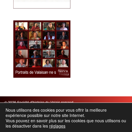
© 2026 Société d'histoire du Valais romand
Mentions légales
|
CGV
Nous utilisons des cookies pour vous offrir la meilleure
expérience possible sur notre site Internet.
Chemin des Barrières 21 – Case postale 854 – 1920 Martigny
Vous pouvez en savoir plus sur les cookies que nous utilisons ou
Tel. : +41 27 565 65 24 – Email :
info(@)shvr.ch
les désactiver dans les
réglages