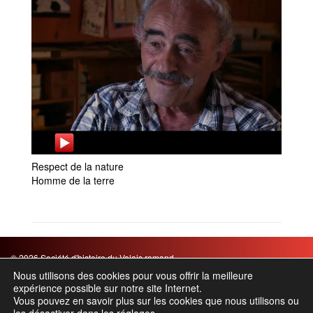
Respect de la nature
Homme de la terre
© 2026 Société d'histoire du Valais romand
Mentions légales
|
CGV
Nous utilisons des cookies pour vous offrir la meilleure
expérience possible sur notre site Internet.
Chemin des Barrières 21 – Case postale 854 – 1920 Martigny
Vous pouvez en savoir plus sur les cookies que nous utilisons ou
Tel. : +41 27 565 65 24 – Email :
info(@)shvr.ch