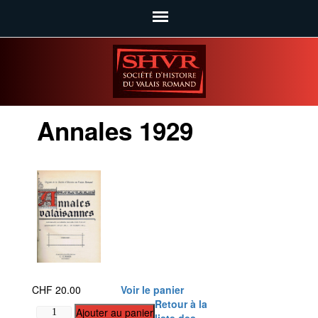
SHVR
Annales 1929
CHF
20.00
Voir le panier
Retour à la
quantité
Ajouter au panier
liste des