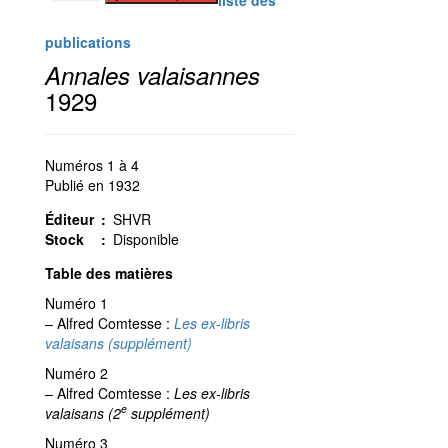
de
Annales
publications
1929
Annales valaisannes
1929
Numéros 1 à 4
Publié en 1932
Éditeur
:
SHVR
Stock
:
Disponible
Table des matières
Numéro 1
– Alfred Comtesse :
Les ex-libris
valaisans (supplément)
Numéro 2
– Alfred Comtesse :
Les ex-libris
e
valaisans (2
supplément)
Numéro 3