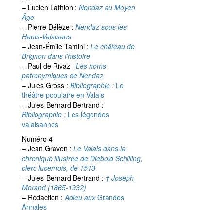
– Lucien Lathion :
Nendaz au Moyen
Âge
– Pierre Délèze :
Nendaz sous les
Hauts-Valaisans
– Jean-Émile Tamini :
Le château de
Brignon dans l’histoire
– Paul de Rivaz :
Les noms
patronymiques de Nendaz
– Jules Gross :
Bibliographie :
Le
théâtre populaire en Valais
– Jules-Bernard Bertrand :
Bibliographie :
Les légendes
valaisannes
Numéro 4
– Jean Graven :
Le Valais dans la
chronique illustrée de Diebold Schilling,
clerc lucernois, de 1513
– Jules-Bernard Bertrand :
† Joseph
Morand (1865-1932)
– Rédaction :
Adieu aux
Grandes
Annales