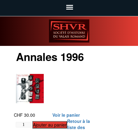
SHVR
Annales 1996
CHF
30.00
Voir le panier
Retour à la
quantité
Ajouter au panier
liste des
de
Annales