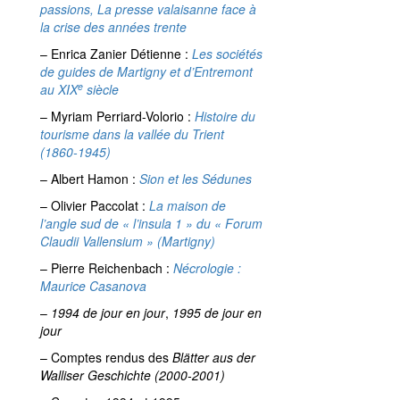
passions, La presse valaisanne face à
la crise des années trente
– Enrica Zanier Détienne :
Les sociétés
de guides de Martigny et d’Entremont
e
au XIX
siècle
– Myriam Perriard-Volorio :
Histoire du
tourisme dans la vallée du Trient
(1860-1945)
– Albert Hamon :
Sion et les Sédunes
– Olivier Paccolat :
La maison de
l’angle sud de « l’insula 1 » du « Forum
Claudii Vallensium » (Martigny)
– Pierre Reichenbach :
Nécrologie :
Maurice Casanova
–
1994 de jour en jour
,
1995 de jour en
jour
– Comptes rendus des
Blätter aus der
Walliser Geschichte (2000-2001)