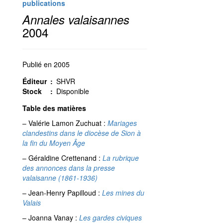
publications
2004
Annales valaisannes
2004
Publié en 2005
Éditeur
:
SHVR
Stock
:
Disponible
Table des matières
– Valérie Lamon Zuchuat :
Mariages
clandestins dans le diocèse de Sion à
la fin du Moyen Âge
– Géraldine Crettenand :
La rubrique
des annonces dans la presse
valaisanne (1861-1936)
– Jean-Henry Papilloud :
Les mines du
Valais
– Joanna Vanay :
Les gardes civiques