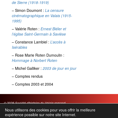
de Sierre (1918-1919)
– Simon Doumont :
La censure
cinématographique en Valais (1915-
1995)
– Valérie Roten :
Ernest Biéler et
l’église Saint-Germain à Savièse
– Constance Lambiel :
L’accès à
Isérables
– Rose Marie Roten Dumoulin :
Hommage à Norbert Roten
– Michel Galliker :
2003 de jour en jour
– Comptes rendus
– Comptes 2003 et 2004
© 2026 Société d'histoire du Valais romand
Mentions légales
|
CGV
Nous utilisons des cookies pour vous offrir la meilleure
expérience possible sur notre site Internet.
Chemin des Barrières 21 – Case postale 854 – 1920 Martigny