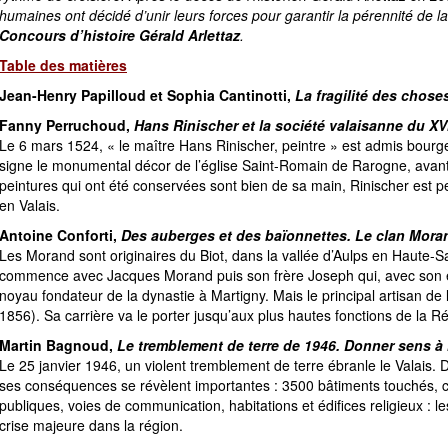
humaines ont décidé d’unir leurs forces pour garantir la pérennité de la
Concours d’histoire Gérald Arlettaz
.
Table des matières
Jean-Henry Papilloud et Sophia Cantinotti,
La fragilité des chos
Fanny Perruchoud,
Hans Rinischer et la société valaisanne du XV
Le 6 mars 1524, « le maître Hans Rinischer, peintre » est admis bourgeoi
signe le monumental décor de l’église Saint-Romain de Rarogne, avant 
peintures qui ont été conservées sont bien de sa main, Rinischer est peu
en Valais.
Antoine Conforti,
Des auberges et des baïonnettes. Le clan Mora
Les Morand sont originaires du Biot, dans la vallée d’Aulps en Haute-Sa
commence avec Jacques Morand puis son frère Joseph qui, avec son ép
noyau fondateur de la dynastie à Martigny. Mais le principal artisan de
1856). Sa carrière va le porter jusqu’aux plus hautes fonctions de la R
Martin Bagnoud,
Le tremblement de terre de 1946. Donner sens à 
Le 25 janvier 1946, un violent tremblement de terre ébranle le Valais. 
ses conséquences se révèlent importantes : 3500 bâtiments touchés, ce
publiques, voies de communication, habitations et édifices religieux : 
crise majeure dans la région.