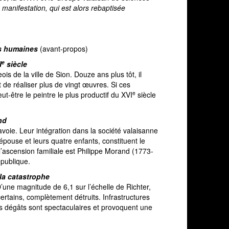
 manifestation, qui est alors rebaptisée
es humaines
(avant-propos)
e
I
siècle
s de la ville de Sion. Douze ans plus tôt, il
de réaliser plus de vingt œuvres. Si ces
e
t-être le peintre le plus productif du XVI
siècle
nd
voie. Leur intégration dans la société valaisanne
ouse et leurs quatre enfants, constituent le
 l’ascension familiale est Philippe Morand (1773-
épublique.
la catastrophe
D’une magnitude de 6,1 sur l’échelle de Richter,
rtains, complètement détruits. Infrastructures
les dégâts sont spectaculaires et provoquent une