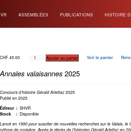
HVR
ASSEMBLÉES
PUBLICATIONS
HISTOIRE D
quantité
CHF
45.00
Voir le panier
Retou
Ajouter au panier
de
Annales
2025
Annales valaisannes
2025
Concours d’histoire Gérald Arlettaz
2025
Publié en 2025
Éditeur
:
SHVR
Stock
:
Disponible
Lancé en 1990 pour susciter de nouvelles recherches sur le Valais, le 
rythme de croisière. Après le décès de l’historien Gérald Arlettaz en 