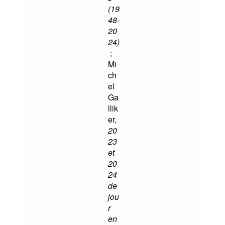
(19
48-
20
24)
;
Mi
ch
el
Ga
llik
er,
20
23
et
20
24
de
jou
r
en