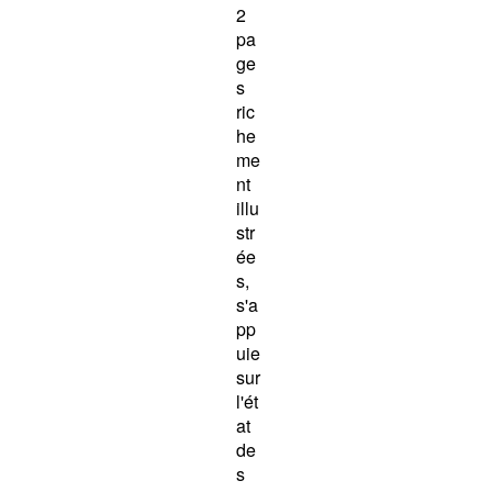
2
pa
ge
s
ric
he
me
nt
illu
str
ée
s,
s'a
pp
uie
sur
l'ét
at
de
s