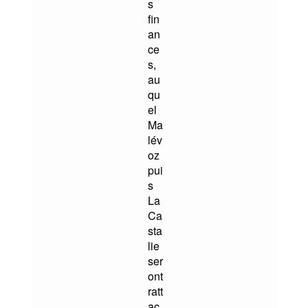
s
fin
an
ce
s,
au
qu
el
Ma
lév
oz
pui
s
La
Ca
sta
lie
ser
ont
ratt
ac