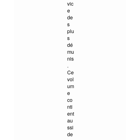
vic
e
de
s
plu
s
dé
mu
nis
.
Ce
vol
um
e
co
nti
ent
au
ssi
de