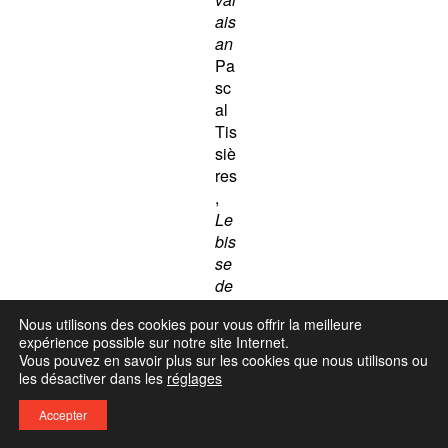
ais
an
Pa
sc
al
Tis
siè
res
,
Le
bis
se
de
Re
Nous utilisons des cookies pour vous offrir la meilleure
pp
expérience possible sur notre site Internet.
az
Vous pouvez en savoir plus sur les cookies que nous utilisons ou
Gr
les désactiver dans les
réglages
ég
Accepter
oir
e