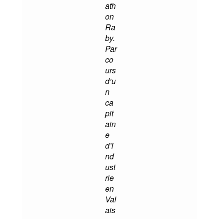
ath
on
Ra
by.
Par
co
urs
d’u
n
ca
pit
ain
e
d’i
nd
ust
rie
en
Val
ais