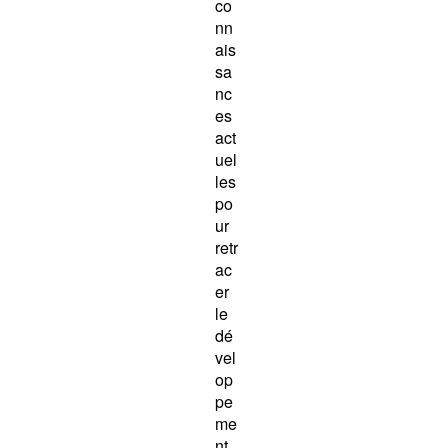
co
nn
ais
sa
nc
es
act
uel
les
po
ur
retr
ac
er
le
dé
vel
op
pe
me
nt