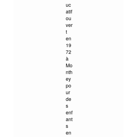
uc
atif
ou
ver
t
en
19
72
à
Mo
nth
ey
po
ur
de
s
enf
ant
s
en