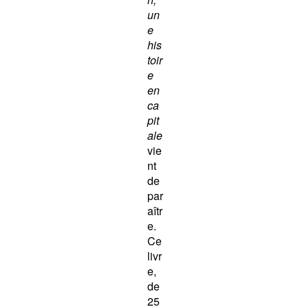
un
e
his
toir
e
en
ca
pit
ale
vie
nt
de
par
aîtr
e.
Ce
livr
e,
de
25