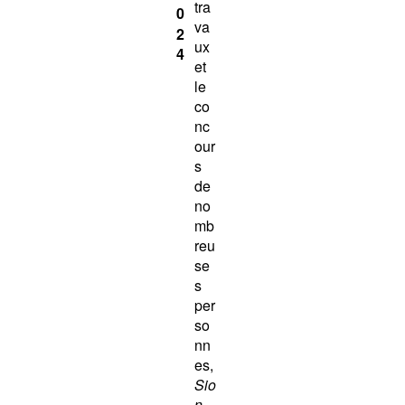
tra
0
va
2
ux
4
et
le
co
nc
our
s
de
no
mb
reu
se
s
per
so
nn
es,
Sio
n,