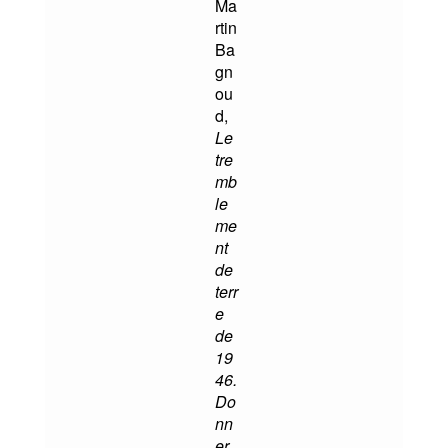
Ma
rtin
Ba
gn
ou
d,
Le
tre
mb
le
me
nt
de
terr
e
de
19
46.
Do
nn
er