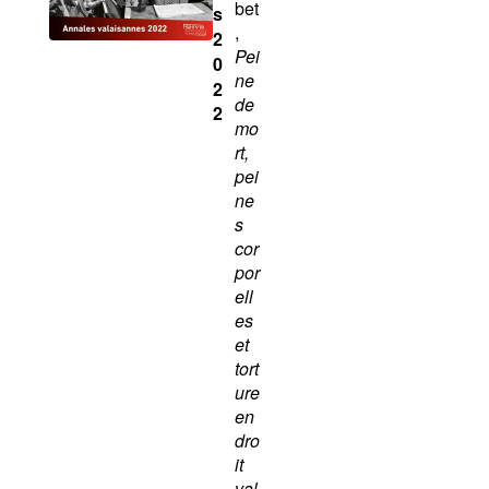
bet
s
,
2
Pei
0
ne
2
de
2
mo
rt,
pei
ne
s
cor
por
ell
es
et
tort
ure
en
dro
it
val