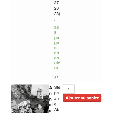
27-
20
23)
.
28
8
pa
ge
s
en
co
ule
ur
>>
Sté
A
ph
n
Ajouter au panier
an
n
e
al
Ab
e