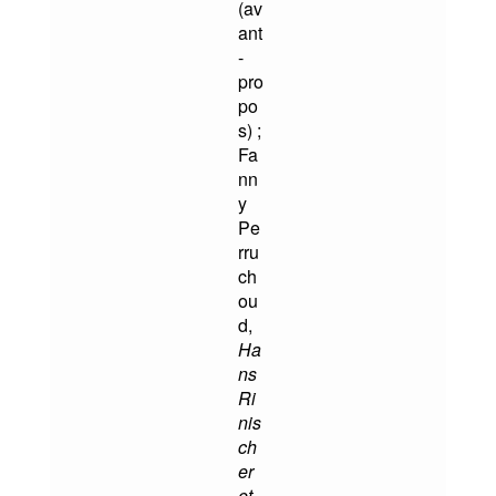
(av
ant
-
pro
po
s) ;
Fa
nn
y
Pe
rru
ch
ou
d,
Ha
ns
Ri
nis
ch
er
et