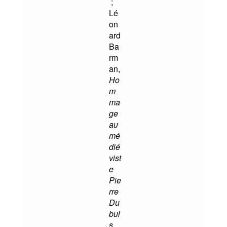
;
Lé
on
ard
Ba
rm
an,
Ho
m
ma
ge
au
mé
dié
vist
e
Pie
rre
Du
bui
s