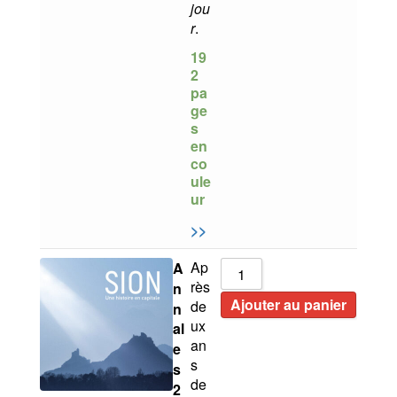
jou
r
.
19
2
pa
ge
s
en
co
ule
ur
>>
Ap
A
rès
n
Ajouter au panier
de
n
ux
al
an
e
s
s
de
2