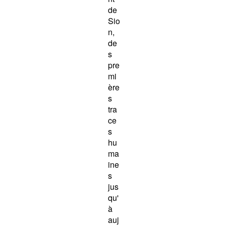
de
Sio
n,
de
s
pre
mi
ère
s
tra
ce
s
hu
ma
ine
s
jus
qu'
à
auj