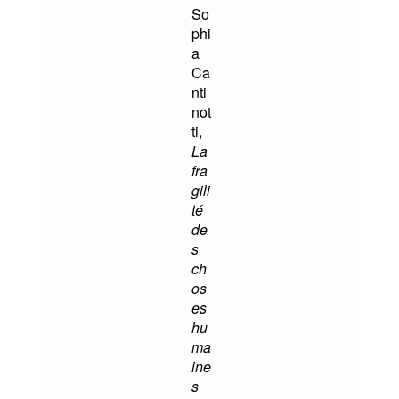
So
phi
a
Ca
nti
not
ti,
La
fra
gili
té
de
s
ch
os
es
hu
ma
ine
s