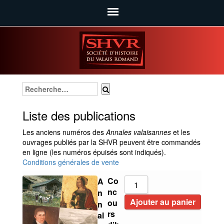
SHVR
Liste des publications
Les anciens numéros des
Annales valaisannes
et les
ouvrages publiés par la SHVR peuvent être commandés
en ligne (les numéros épuisés sont indiqués).
Conditions générales de vente
Co
A
nc
n
Ajouter au panier
ou
n
rs
al