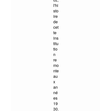
l'hi
sto
ire
de
cet
te
ins
titu
tio
n
re
mo
nte
au
x
an
né
es
19
30.