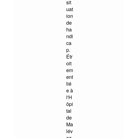
sit
uat
ion
de
ha
ndi
ca
p.
Étr
oit
em
ent
lié
e à
l'H
ôpi
tal
de
Ma
lév
oz,