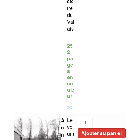
sto
ire
du
Val
ais
.
25
2
pa
ge
s
en
co
ule
ur
>>
Le
A
vol
n
Ajouter au panier
um
n