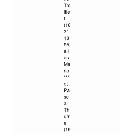
Tro
llie
t
(18
31-
18
95)
ali
as
Ma
rio
***
et
Pa
sc
al
Th
urr
e
(19