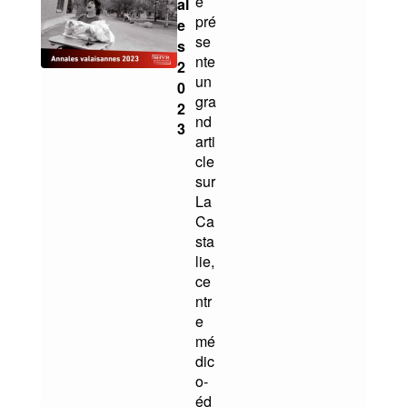
e
al
pré
e
se
s
nte
2
un
0
gra
2
nd
3
arti
cle
sur
La
Ca
sta
lie,
ce
ntr
e
mé
dic
o-
éd