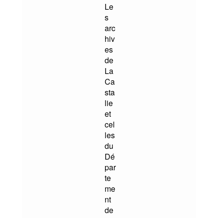
Le
s
arc
hiv
es
de
La
Ca
sta
lie
et
cel
les
du
Dé
par
te
me
nt
de