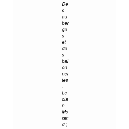
De
s
au
ber
ge
s
et
de
s
baï
on
net
tes
.
Le
cla
n
Mo
ran
d
;