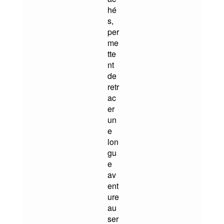
hé
s,
per
me
tte
nt
de
retr
ac
er
un
e
lon
gu
e
av
ent
ure
au
ser