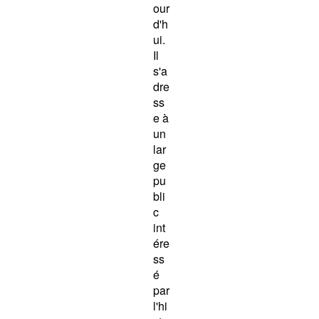
our
d'h
ui.
Il
s'a
dre
ss
e à
un
lar
ge
pu
bli
c
int
ére
ss
é
par
l'hi