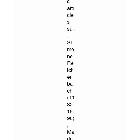
s
arti
cle
s
sur
:
Si
mo
ne
Re
ich
en
ba
ch
(19
32-
19
98)
,
Ma
rie