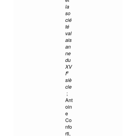
la
so
cié
té
val
ais
an
ne
du
XV
e
I
siè
cle
;
Ant
oin
e
Co
nfo
rti,